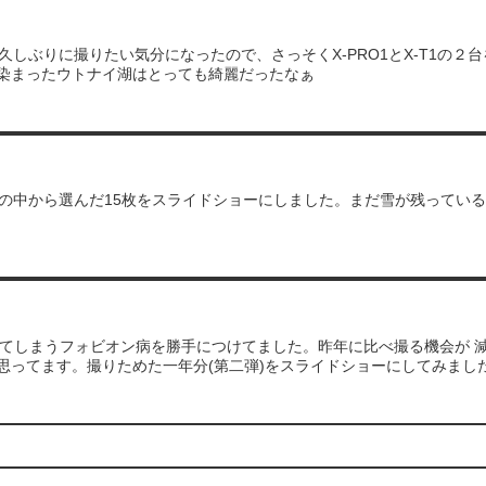
湖久しぶりに撮りたい気分になったので、さっそくX-PRO1とX-T1の
染まったウトナイ湖はとっても綺麗だったなぁ
写真の中から選んだ15枚をスライドショーにしました。まだ雪が残ってい
陥ってしまうフォビオン病を勝手につけてました。昨年に比べ撮る機会が 
思ってます。撮りためた一年分(第二弾)をスライドショーにしてみまし